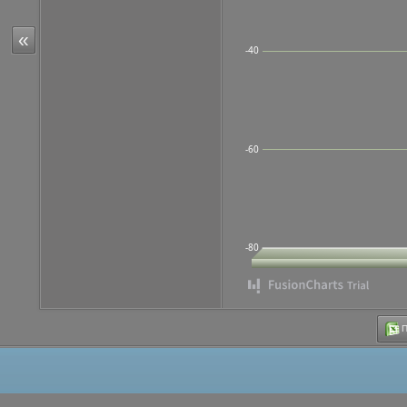
«
-40
-60
-80
Π