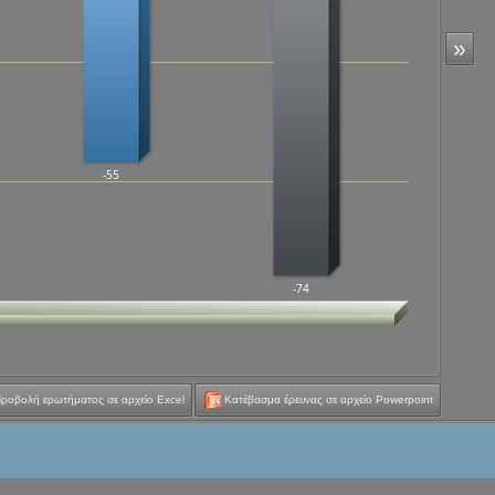
»
-55
-74
ροβολή ερωτήματος σε αρχείο Excel
Κατέβασμα έρευνας σε αρχείο Powerpoint