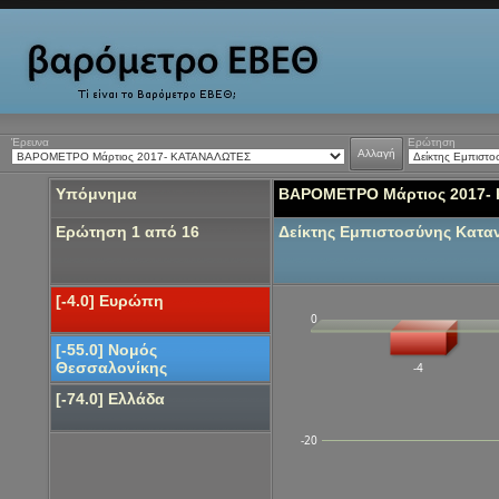
Έρευνα
Ερώτηση
Αλλαγή
Υπόμνημα
ΒΑΡΟΜΕΤΡΟ Μάρτιος 2017-
Ερώτηση 1 από 16
Δείκτης Εμπιστοσύνης Κατ
[-4.0] Ευρώπη
0
[-55.0] Νομός
Θεσσαλονίκης
-4
[-74.0] Ελλάδα
-20