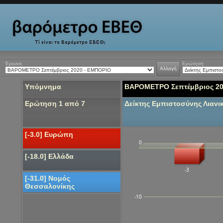
Έρευνα
Ερώτηση
Αλλαγή
Υπόμνημα
ΒΑΡΟΜΕΤΡΟ Σεπτέμβριος 20
Ερώτηση 1 από 7
Δείκτης Εμπιστοσύνης Λιανι
[-3.0] Ευρώπη
0
[-18.0] Ελλάδα
-3
[-31.0] Νομός
Θεσσαλονίκης
-10