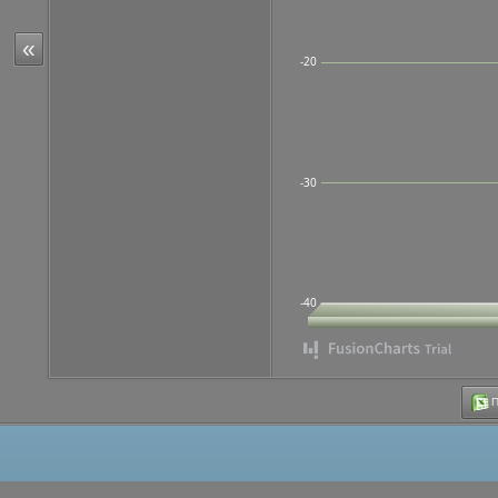
«
-20
-30
-40
Π