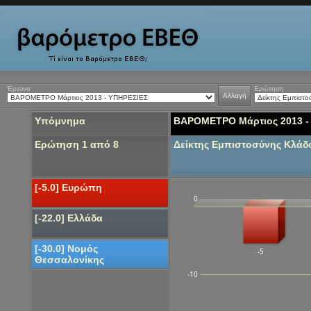
Έρευνα
Ερώτηση
Αλλαγή
Υπόμνημα
ΒΑΡΟΜΕΤΡΟ Μάρτιος 2013 -
Ερώτηση 1 από 8
Δείκτης Εμπιστοσύνης Κλά
[-5.0] Ευρώπη
0
[-22.0] Ελλάδα
[-30.0] Νομός
-5
Θεσσαλονίκης
-10