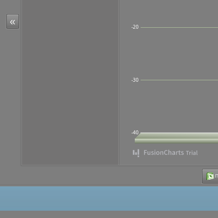
«
-20
-30
-40
Π