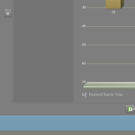
-30
«
-29
-40
-50
-60
-70
Π