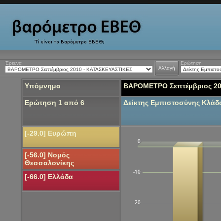
Έρευνα
Ερώτηση
Αλλαγή
Υπόμνημα
ΒΑΡΟΜΕΤΡΟ Σεπτέμβριος 20
Ερώτηση 1 από 6
Δείκτης Εμπιστοσύνης Κλά
[-29.0] Ευρώπη
0
[-56.0] Νομός
Θεσσαλονίκης
-10
[-66.0] Ελλάδα
-20