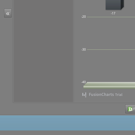
«
-17
-20
-30
-40
Π