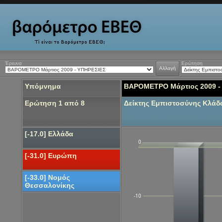
Έρευνα
Ερώτηση
Αλλαγή
Υπόμνημα
ΒΑΡΟΜΕΤΡΟ Μάρτιος 2009 -
Ερώτηση 1 από 8
Δείκτης Εμπιστοσύνης Κλά
[-17.0] Ελλάδα
0
[-31.0] Ευρώπη
[-33.0] Νομός
Θεσσαλονίκης
-10