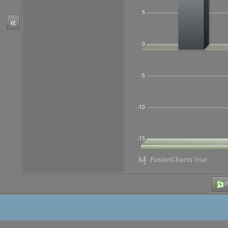
5
«
0
-5
-10
-15
Π