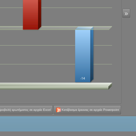
»
-14
ροβολή ερωτήματος σε αρχείο Excel
Κατέβασμα έρευνας σε αρχείο Powerpoint