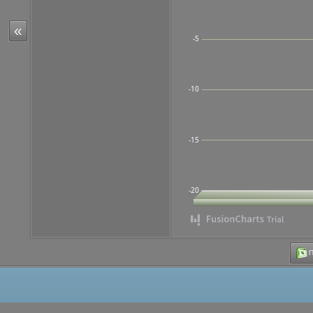
«
-5
-10
-15
-20
Π