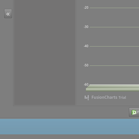
-20
«
-30
-40
-50
-60
Π