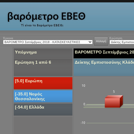
Έρευνα
Ερώτηση
Αλλαγή
Υπόμνημα
ΒΑΡΟΜΕΤΡΟ Σεπτέμβριος 20
Ερώτηση 1 από 6
Δείκτης Εμπιστοσύνης Κλά
[5.0] Ευρώπη
10
5
[-35.0] Νομός
Θεσσαλονίκης
0
[-54.0] Ελλάδα
-10