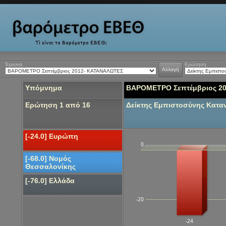
Έρευνα
Ερώτηση
Αλλαγή
Υπόμνημα
ΒΑΡΟΜΕΤΡΟ Σεπτέμβριος 2
Ερώτηση 1 από 16
Δείκτης Εμπιστοσύνης Κατ
[-24.0] Ευρώπη
0
[-68.0] Νομός
Θεσσαλονίκης
[-76.0] Ελλάδα
-20
-24