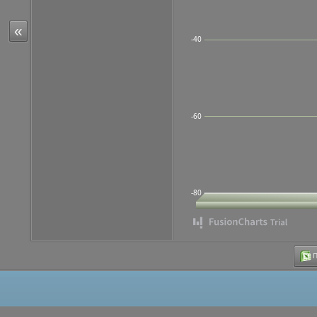
«
-40
-60
-80
Π