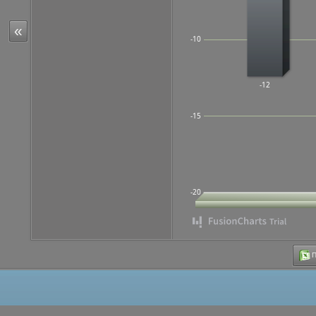
«
-10
-12
-15
-20
Π