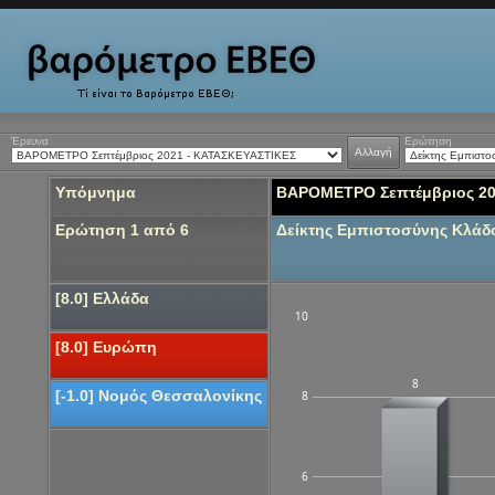
Έρευνα
Ερώτηση
Αλλαγή
Υπόμνημα
ΒΑΡΟΜΕΤΡΟ Σεπτέμβριος 20
Ερώτηση 1 από 6
Δείκτης Εμπιστοσύνης Κλά
[8.0] Ελλάδα
10
[8.0] Ευρώπη
8
[-1.0] Νομός Θεσσαλονίκης
8
6