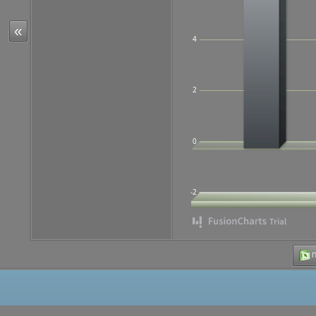
«
4
2
0
-2
Π