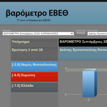
Έρευνα
Ερώτηση
Αλλαγή
Υπόμνημα
ΒΑΡΟΜΕΤΡΟ Σεπτέμβριος 2
Ερώτηση 1 από 16
Δείκτης Εμπιστοσύνης Κατ
[-2.0] Νομός Θεσσαλονίκης
0
[-6.0] Ευρώπη
[-7.0] Ελλάδα
-2
-2