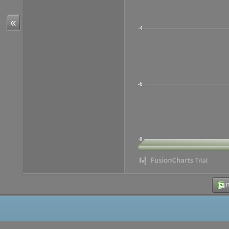
«
-4
-6
-8
Π