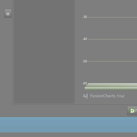
«
-30
-40
-50
-60
Π