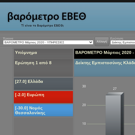
Έρευνα
Ερώτηση
Αλλαγή
Υπόμνημα
ΒΑΡΟΜΕΤΡΟ Μάρτιος 2020 -
Ερώτηση 1 από 8
Δείκτης Εμπιστοσύνης Κλά
[27.0] Ελλάδα
30
27
[-2.0] Ευρώπη
20
[-30.0] Νομός
Θεσσαλονίκης
10