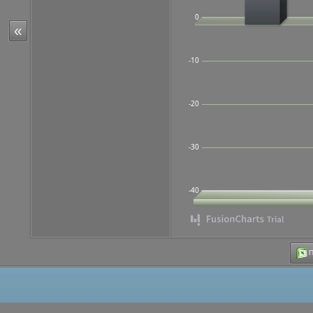
0
«
-10
-20
-30
-40
Π