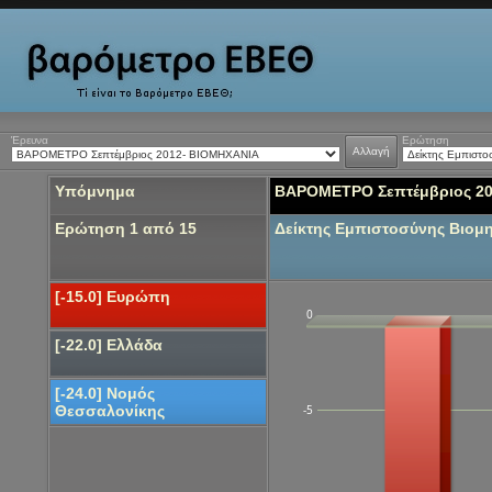
Έρευνα
Ερώτηση
Αλλαγή
Υπόμνημα
ΒΑΡΟΜΕΤΡΟ Σεπτέμβριος 2
Ερώτηση 1 από 15
Δείκτης Εμπιστοσύνης Βιομ
[-15.0] Ευρώπη
0
[-22.0] Ελλάδα
[-24.0] Νομός
Θεσσαλονίκης
-5