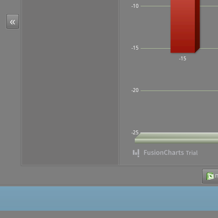
-10
«
-15
-15
-20
-25
Π