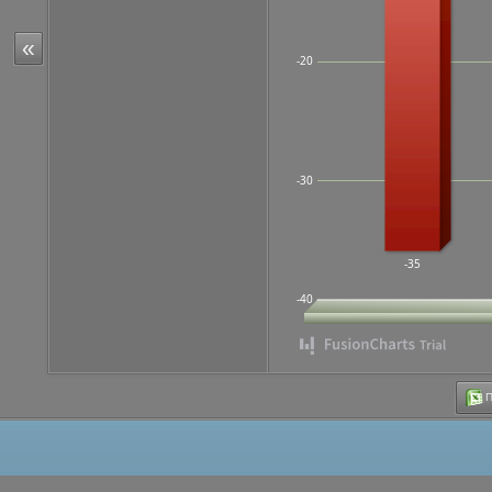
«
-20
-30
-35
-40
Π