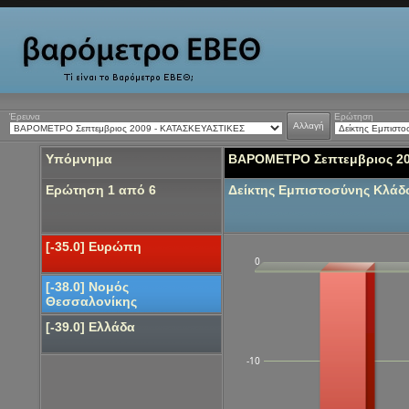
Έρευνα
Ερώτηση
Αλλαγή
Υπόμνημα
ΒΑΡΟΜΕΤΡΟ Σεπτεμβριος 20
Ερώτηση 1 από 6
Δείκτης Εμπιστοσύνης Κλά
[-35.0] Ευρώπη
0
[-38.0] Νομός
Θεσσαλονίκης
[-39.0] Ελλάδα
-10