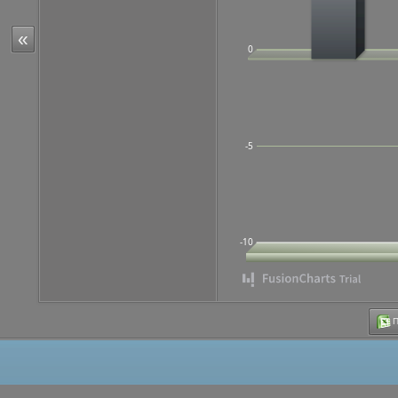
«
0
-5
-10
Π