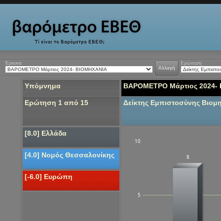
Έρευνα
Ερώτηση
Αλλαγή
Υπόμνημα
ΒΑΡΟΜΕΤΡΟ Μάρτιος 2024-
Ερώτηση 1 από 15
Δείκτης Εμπιστοσύνης Βιομ
[8.0] Ελλάδα
10
[4.0] Νομός Θεσσαλονίκης
8
[-6.0] Ευρώπη
5